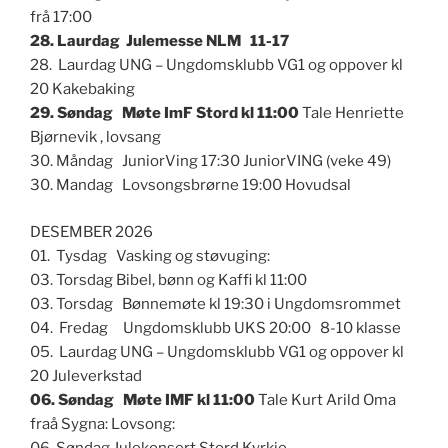
frå 17:00
28. Laurdag Julemesse NLM 11-17
28. Laurdag UNG – Ungdomsklubb VG1 og oppover kl
20 Kakebaking
29. Søndag Møte ImF Stord kl 11:00
Tale Henriette
Bjørnevik , lovsang
30. Måndag JuniorVing 17:30 JuniorVING (veke 49)
30. Mandag Lovsongsbrørne 19:00 Hovudsal
DESEMBER 2026
01. Tysdag Vasking og støvuging:
03. Torsdag Bibel, bønn og Kaffi kl 11:00
03. Torsdag Bønnemøte kl 19:30 i Ungdomsrommet
04. Fredag Ungdomsklubb UKS 20:00 8-10 klasse
05. Laurdag UNG – Ungdomsklubb VG1 og oppover kl
20 Juleverkstad
06. Søndag Møte IMF kl 11:00
Tale Kurt Arild Oma
fraå Sygna: Lovsong:
06. Søndag Julekonsert Stord Kyrkje