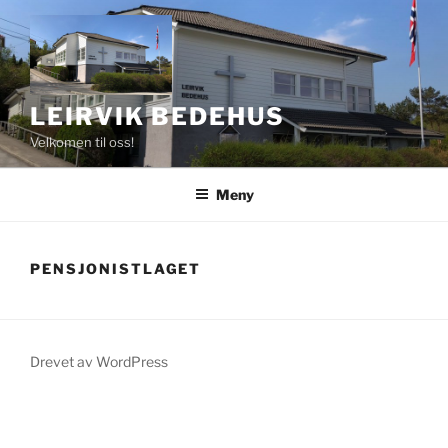
Gå
til
innhold
LEIRVIK BEDEHUS
Velkomen til oss!
Meny
PENSJONISTLAGET
Drevet av WordPress