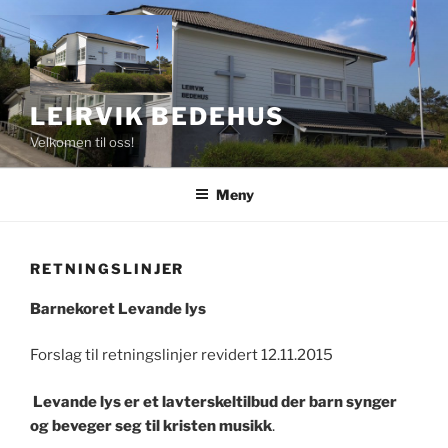
Gå
til
innhold
LEIRVIK BEDEHUS
Velkomen til oss!
Meny
RETNINGSLINJER
Barnekoret Levande lys
Forslag til retningslinjer revidert 12.11.2015
Levande lys er et lavterskeltilbud der barn synger
og beveger seg til kristen musikk
.