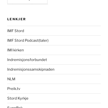
LENKJER
IMF Stord
IMF Stord Podcast(taler)
IMI kirken
Indremisjonsforbundet
Indremisjonssamskipnaden
NLM
Preik.tv
Stord Kyrkje
SunnBok