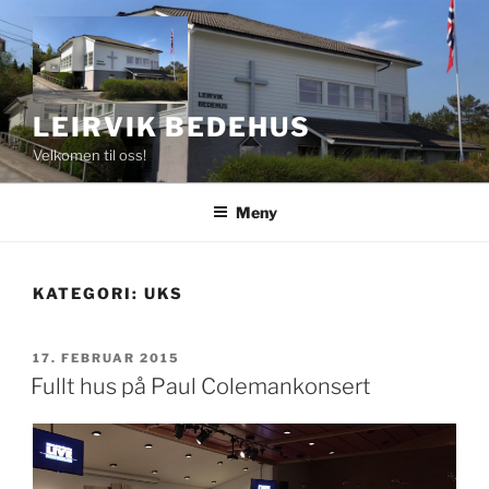
Gå
til
innhold
LEIRVIK BEDEHUS
Velkomen til oss!
Meny
KATEGORI:
UKS
PUBLISERT
17. FEBRUAR 2015
Fullt hus på Paul Colemankonsert