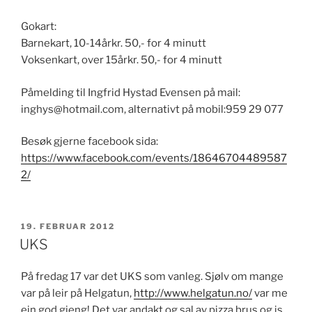
Gokart:​
Barnekart, 10-14år​kr. 50,- for 4 minutt
​Voksenkart, over 15år​kr. 50,- for 4 minutt
Påmelding til Ingfrid Hystad Evensen på mail:
inghys@hotmail.com, alternativt på mobil:959 29 077
Besøk gjerne facebook sida:
https://www.facebook.com/events/18646704489587
2/
PUBLISERT
19. FEBRUAR 2012
UKS
På fredag 17 var det UKS som vanleg. Sjølv om mange
var på leir på Helgatun,
http://www.helgatun.no/
var me
ein god gjeng! Det var andakt og sal av pizza brus og is.