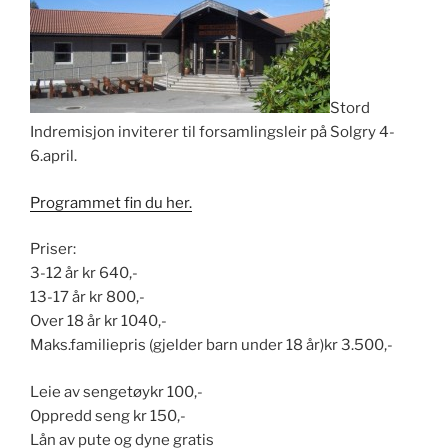
Stord
Indremisjon inviterer til forsamlingsleir på Solgry 4-
6.april.
Programmet fin du her.
Priser:​
3-12 år​ kr 640,-
​13-17 år ​kr 800,-​
​Over 18 år​ kr 1040,-
Maks.familiepris (gjelder barn under 18 år)​kr 3.500,-
Leie av sengetøy​kr 100,-
Oppredd seng ​kr 150,-
Lån av pute og dyne ​gratis