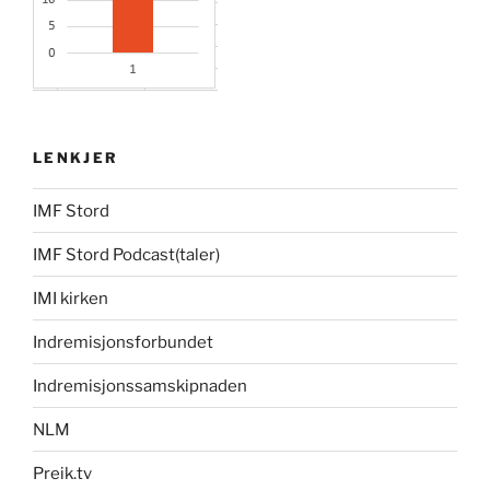
LENKJER
IMF Stord
IMF Stord Podcast(taler)
IMI kirken
Indremisjonsforbundet
Indremisjonssamskipnaden
NLM
Preik.tv