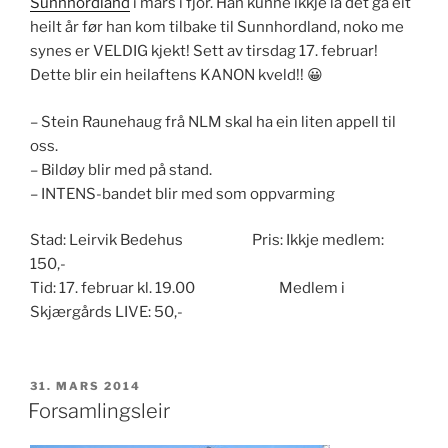
Sunnhordland
i mars i fjor. Han kunne ikkje la det gå eit
heilt år før han kom tilbake til Sunnhordland, noko me
synes er VELDIG kjekt! Sett av tirsdag 17. februar!
Dette blir ein heilaftens KANON kveld!! 😀
– Stein Raunehaug frå NLM skal ha ein liten appell til
oss.
– Bildøy blir med på stand.
– INTENS-bandet blir med som oppvarming
Stad: Leirvik Bedehus Pris: Ikkje medlem:
150,-
Tid: 17. februar kl. 19.00 Medlem i
Skjærgårds LIVE: 50,-
PUBLISERT
31. MARS 2014
Forsamlingsleir